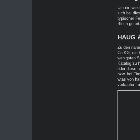
Um ein wirk
sich bei di
typischer F
Blech gefer
HAUG &
Zu den nahe
Co KG, die E
wenigsten St
Katalog zu h
oder diese 
bzw. bei Fir
wtas von hau
verkaufen mö