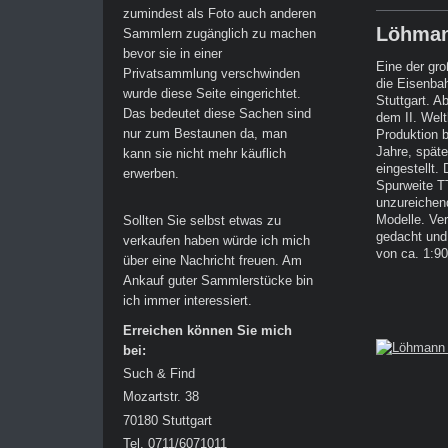
zumindest als Foto auch anderen
Löhman
Sammlern zugänglich zu machen
bevor sie in einer
Eine der gro
Privatsammlung verschwinden
die Eisenba
wurde diese Seite eingerichtet.
Stuttgart. A
Das bedeutet diese Sachen sind
dem II. Welt
nur zum Bestaunen da, man
Produktion b
Jahre, spät
kann sie nicht mehr käuflich
eingestellt.
erwerben.
Spurweite TT
unzureichend
Modelle. Ve
Sollten Sie selbst etwas zu
gedacht und
verkaufen haben würde ich mich
von ca. 1:90
über eine Nachricht freuen. Am
Ankauf guter Sammlerstücke bin
ich immer interessiert.
Erreichen können Sie mich
bei:
Such & Find
Mozartstr. 38
70180 Stuttgart
Tel. 0711/6071011