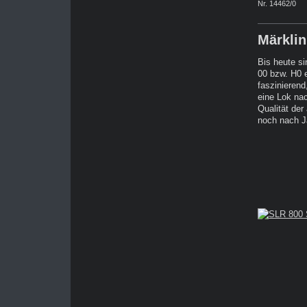
Nr. 14462/0
Märkli
Bis heute s
00 bzw. H0 e
faszinierend
eine Lok nac
Qualität der
noch nach J