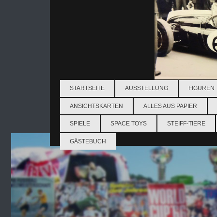
STARTSEITE
AUSSTELLUNG
FIGUREN
ANSICHTSKARTEN
ALLES AUS PAPIER
SPIELE
SPACE TOYS
STEIFF-TIERE
GÄSTEBUCH