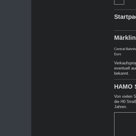
Startp
Märkli
Central-Bahnho
Euro
Verkaufspro
eventuell a
bekannt.
HAMO S
Von vielen 
die H0 Stra
Jahren.