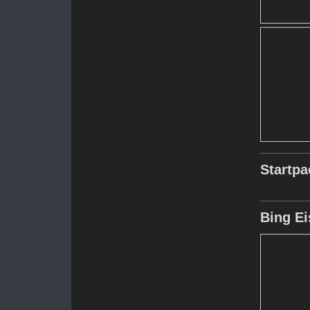
Startp
Bing E