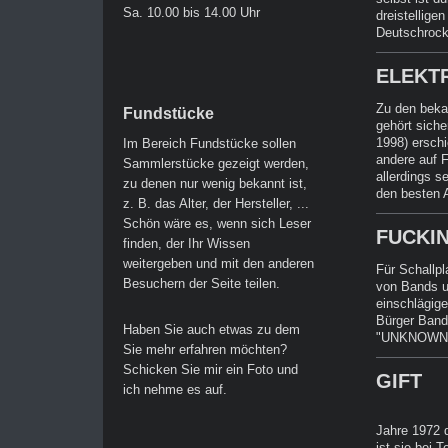
Sa. 10.00 bis 14.00 Uhr
dreistellige
Deutschrock
ELEKT
Zu den beka
Fundstücke
gehört sich
1998) ersch
Im Bereich Fundstücke sollen
andere auf 
Sammlerstücke gezeigt werden,
allerdings s
zu denen nur wenig bekannt ist,
den besten 
z. B. das Alter, der Hersteller, ...
Schön wäre es, wenn sich Leser
FUCKI
finden, der Ihr Wissen
weitergeben und mit den anderen
Für Schallpl
Besuchern der Seite teilen.
von Bands u
einschlägige
Bürger Band"
Haben Sie auch etwas zu dem
"UNKNOWN R
Sie mehr erfahren möchten?
Schicken Sie mir ein Foto und
GIFT
ich nehme es auf.
Jahre 1972 
ist sie bei 