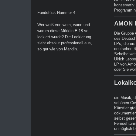
konservativ
Programm hat
Fundstück Nummer 4
AMON D
Wer weiß von wem, wann und
warum diese Märklin E 18 so
Die Gruppe 
lackiert wurde? Die Lackierung
des Deutsch
sieht absolut professionell aus,
LPs, die ers
deutschen R
so gut wie von Märklin.
Scheibe wei
Ulrich Leop
LP von Amon
oder Sie wol
Lokalko
die Musik, d
schönen Cov
Künstler gta
dokumentiert
selbst gese
Fernsehturm
unmöglich b