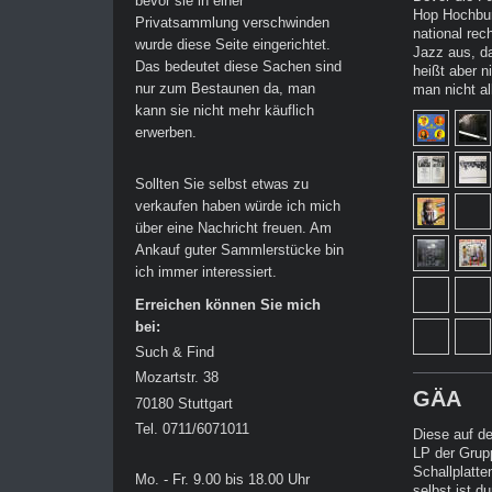
bevor sie in einer
Hop Hochbur
Privatsammlung verschwinden
national rec
wurde diese Seite eingerichtet.
Jazz aus, da
Das bedeutet diese Sachen sind
heißt aber n
nur zum Bestaunen da, man
man nicht al
kann sie nicht mehr käuflich
erwerben.
Sollten Sie selbst etwas zu
verkaufen haben würde ich mich
über eine Nachricht freuen. Am
Ankauf guter Sammlerstücke bin
ich immer interessiert.
Erreichen können Sie mich
bei:
Such & Find
Mozartstr. 38
GÄA
70180 Stuttgart
Tel. 0711/6071011
Diese auf d
LP der Grup
Schallplatt
Mo. - Fr. 9.00 bis 18.00 Uhr
selbst ist 