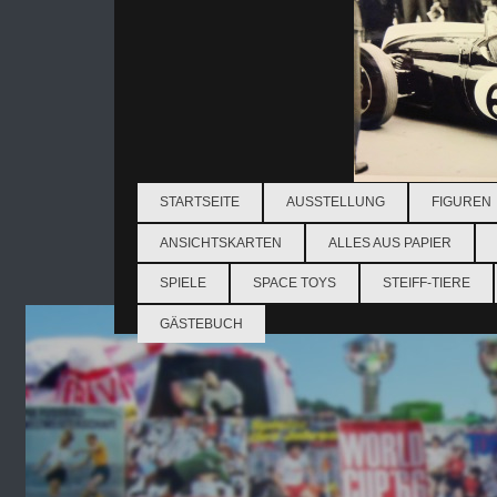
STARTSEITE
AUSSTELLUNG
FIGUREN
ANSICHTSKARTEN
ALLES AUS PAPIER
SPIELE
SPACE TOYS
STEIFF-TIERE
GÄSTEBUCH