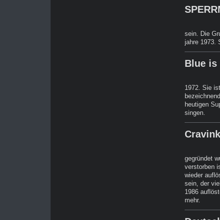
SPERRM
sein. Die G
jahre 1973.
Blue i
1972. Sie i
bezeichnende
heutigen Su
singen.
Cravink
gegründet wu
verstorben i
wieder auflö
sein, der v
1986 auflöst
mehr.