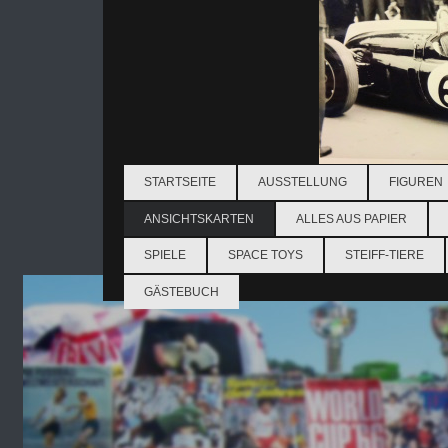
STARTSEITE
AUSSTELLUNG
FIGUREN
ANSICHTSKARTEN
ALLES AUS PAPIER
SPIELE
SPACE TOYS
STEIFF-TIERE
GÄSTEBUCH